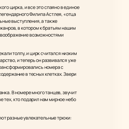
ого цирка, и все это спаяно в единое
 легендарного Филипа Астлея, «отца
льные выступления, а также
жанров, в котором к братьям нашим
т воображение возможностями
екали толпу, и цирк считался низким
рство, и теперь он развивался уже
 трансформировались номера с
одержание в тесных клетках. Звери
нка. В номере много танцев, звучит
ве тех, кто подарил нам мирное небо
уют разные увлекательные трюки: