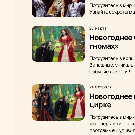
Погрузитесь в мир 
Узнайте секреты ма
28 марта
Новогоднее 
гномах»
Погрузитесь в волш
Запашные, уникальн
событие декабря!
24 февраля
Новогоднее 
цирке
Погрузитесь в мир 
жонглёры и тигры п
программе и удивит