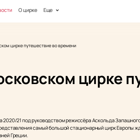
вости
О цирке
Еще
ком цирке путешествие во времени
сковском цирке п
а 2020/21 под руководством режиссёра Аскольда Запашного
представления самый большой стационарный цирк Европы жд
вней Греции.