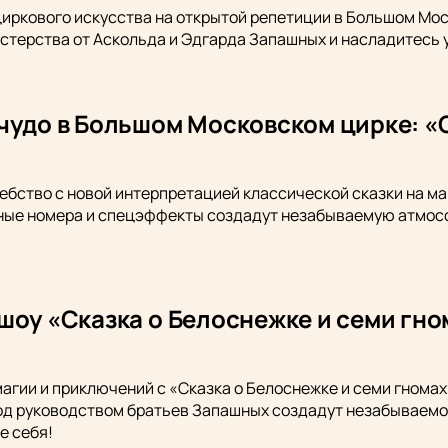
циркового искусства на открытой репетиции в Большом Мос
стерства от Аскольда и Эдгарда Запашных и насладитесь
чудо в Большом Московском цирке: «С
ебство с новой интерпретацией классической сказки на м
ые номера и спецэффекты создадут незабываемую атмосфе
шоу «Сказка о Белоснежке и семи гн
магии и приключений с «Сказка о Белоснежке и семи гнома
од руководством братьев Запашных создадут незабываемое
е себя!