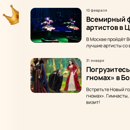
10 февраля
Всемирный ф
артистов в 
В Москве пройдёт В
лучшие артисты со 
31 января
Погрузитесь
гномах» в Б
Встретьте Новый го
гномах». Гимнасты,
визит!