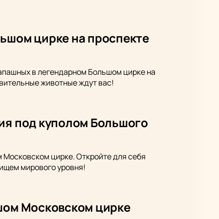
льшом цирке на проспекте
Запашных в легендарном Большом цирке на
вительные животные ждут вас!
гия под куполом Большого
м Московском цирке. Откройте для себя
лищем мирового уровня!
ьшом Московском цирке