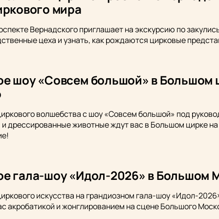
иркового мира
оспекте Вернадского приглашает на экскурсию по закулись
ственные цеха и узнать, как рождаются цирковые предста
е шоу «Совсем большой» в Большом 
о
циркового волшебства с шоу «Совсем большой» под руков
 и дрессированные животные ждут вас в Большом цирке на 
ие!
е гала-шоу «Идол-2026» в Большом 
циркового искусства на грандиозном гала-шоу «Идол-202
ас акробатикой и жонглированием на сцене Большого Моско