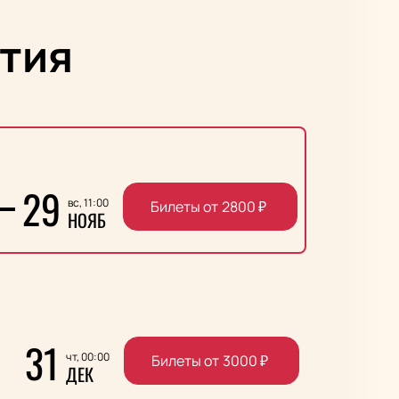
тия
29
вс, 11:00
Билеты от
2800
₽
НОЯБ
31
чт, 00:00
Билеты от
3000
₽
ДЕК