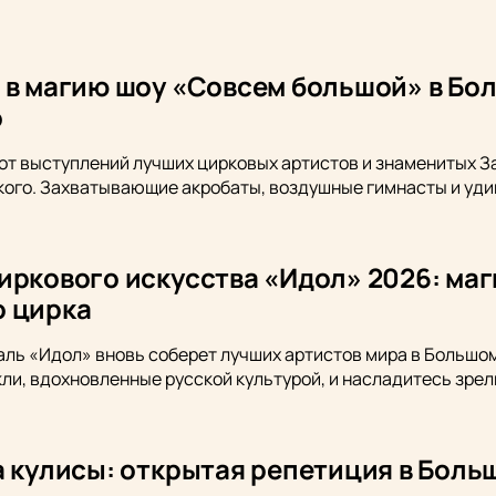
 в магию шоу «Совсем большой» в Бо
о
от выступлений лучших цирковых артистов и знаменитых 
ого. Захватывающие акробаты, воздушные гимнасты и уди
иркового искусства «Идол» 2026: ма
 цирка
аль «Идол» вновь соберет лучших артистов мира в Большо
ли, вдохновленные русской культурой, и насладитесь зре
а кулисы: открытая репетиция в Бол