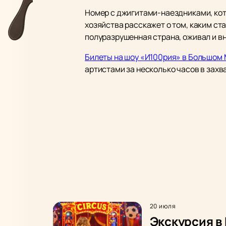
Номер с джигитами-наездниками, кот
хозяйства расскажет о том, каким с
полуразрушенная страна, оживал и вн
Билеты на шоу «И100рия» в Большом 
артистами за несколько часов в зах
20 июля
Экскурсия в