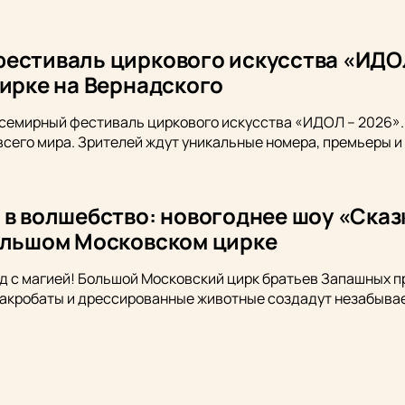
естиваль циркового искусства «ИДОЛ
Цирке на Вернадского
семирный фестиваль циркового искусства «ИДОЛ – 2026». 
всего мира. Зрителей ждут уникальные номера, премьеры и
 в волшебство: новогоднее шоу «Сказ
ольшом Московском цирке
д с магией! Большой Московский цирк братьев Запашных п
 акробаты и дрессированные животные создадут незабывае