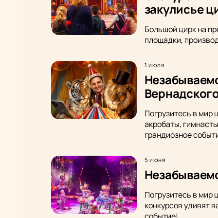
закулисье ц
Большой цирк на пр
площадки, производ
1 июля
Незабываемо
Вернадског
Погрузитесь в мир 
акробаты, гимнасты
грандиозное событ
5 июня
Незабываемо
Погрузитесь в мир 
конкурсов удивят в
событие!