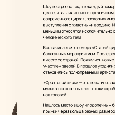
Шоу построено так, что каждый номер
целое, и выглядит очень органичным
современного цирка», поскольку имен
выступления с животными воедино. Им
меньшим относятся исключительно с
человеческого тела.
Все начинается с номера «Старый цир
балаганным мероприятием. После рев
вместе со страной. Появились новые
участием зверей. В прошлое уходили
становились полноправными артистам
«Фронтовой цирк» — это поистине зах
музыка тех огненных лет, трюки акроб
над головой.
Нашлось место в шоу и подопечным 
прыжки через кольца разных размеро