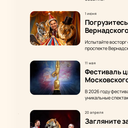
1 июня
Погрузитесь
Вернадског
Испытайте восторг 
проспекте Вернадск
11 мая
Фестиваль ц
Московского
В 2026 году фестив
уникальные спектак
20 апреля
Загляните з