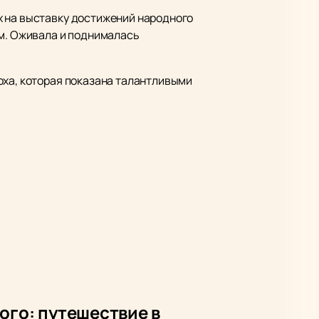
х на выставку достижений народного
ом. Оживала и поднималась
оха, которая показана талантливыми
ого: путешествие в