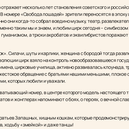
 отражает несколько лет становления советского и российск
. В номере «Свобода лошадей» зрители переносятся в эпоху
но они когда-то собрал воедино музыку, театр, развлекате
енно таким мы и знаем, и любим цирк сегодня – симбиозом 
 гуманизмом, а трюки акробатов и эквилибристов поражаю
к». Силачи, шуты и карлики, женщина с бородой тогда развл
олюции цирк взяло на контроль новообразовавшееся госуда
 имена, цирковые училища, активно развивалась клоунада,
 жестокое обращение с братьями нашими меньшими, плохое с
и, которых любили и уважали.
ватывающий номер, в центре которого модель настоящего та
атов и жонглерах напоминают о боях, о героях, о вечной сла
братьев Запашных, хищным кошкам, которые продемонстрир
в, ходьбу «змейкой» и даже танцы!