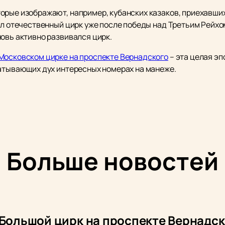
орые изображают, например, кубанских казаков, приехавши
тал отечественный цирк уже после победы над Третьим Рейх
овь активно развивался цирк.
Московском цирке на проспекте Вернадского
– эта целая эп
ватывающих дух интересных номерах на манеже.
Больше новостей
 Большой цирк на проспекте Вернадск