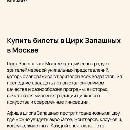
Москве?
выступлений, и возможность покупки билетов онлайн.
Чтобы купить билет в цирк братьев Запашных, выберите
места в арене, количество билетов и способ оплаты. После
оплаты на указанный email будут высланы билеты.
Купить билеты в Цирк Запашных
в Москве
Цирк Запашных в Москве каждый сезон радует
зрителей чередой уникальных представлений,
которые завораживают зрителей всех возрастов. За
последние двадцать лет он стал синонимом
качества и разнообразия программ, в которых
сочетаются мировые традиции циркового
искусства и современные инновации.
Афиша цирка Запашных пестрит грандиозными шоу,
где можно увидеть акробатов, жонглеров, клоунов и,
конечно, животных. Каждый спектакль — это