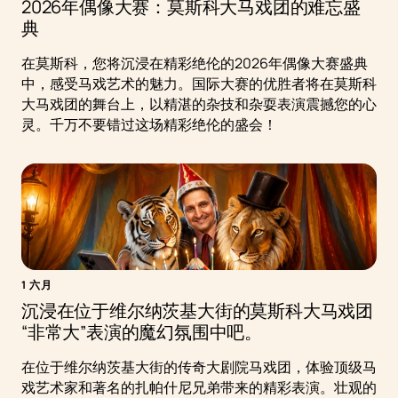
2026年偶像大赛：莫斯科大马戏团的难忘盛
典
在莫斯科，您将沉浸在精彩绝伦的2026年偶像大赛盛典
中，感受马戏艺术的魅力。国际大赛的优胜者将在莫斯科
大马戏团的舞台上，以精湛的杂技和杂耍表演震撼您的心
灵。千万不要错过这场精彩绝伦的盛会！
1 六月
沉浸在位于维尔纳茨基大街的莫斯科大马戏团
“非常大”表演的魔幻氛围中吧。
在位于维尔纳茨基大街的传奇大剧院马戏团，体验顶级马
戏艺术家和著名的扎帕什尼兄弟带来的精彩表演。壮观的