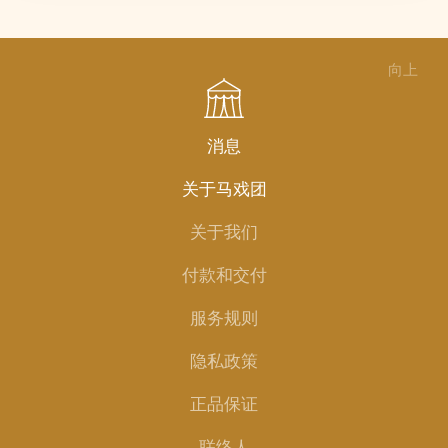
向上
消息
关于马戏团
关于我们
付款和交付
服务规则
隐私政策
正品保证
联络人