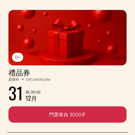
0+
禮品券
莫斯科
Gift certificate
31
四, 00:00
12月
門票來自
3000
₽