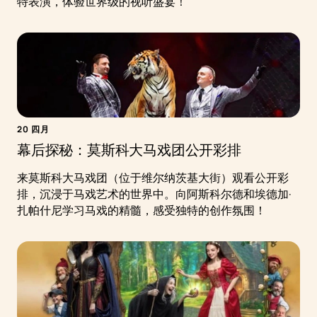
特表演，体验世界级的视听盛宴！
20 四月
幕后探秘：莫斯科大马戏团公开彩排
来莫斯科大马戏团（位于维尔纳茨基大街）观看公开彩
排，沉浸于马戏艺术的世界中。向阿斯科尔德和埃德加·
扎帕什尼学习马戏的精髓，感受独特的创作氛围！