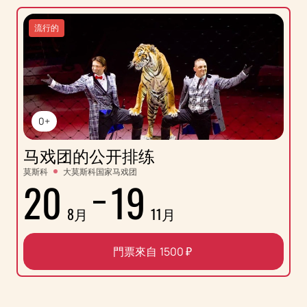
流行的
0+
马戏团的公开排练
莫斯科
大莫斯科国家马戏团
20
19
8月
11月
門票來自
1500
₽