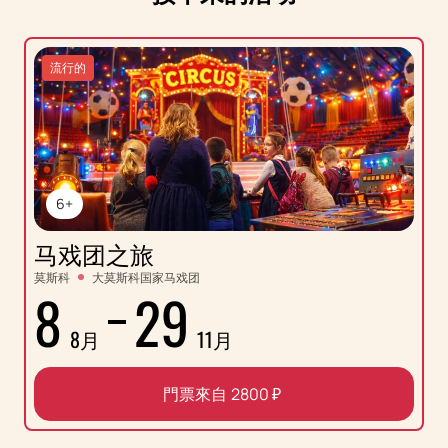
流行的
6+
马戏团之旅
莫斯科
大莫斯科国家马戏团
8
29
8月
11月
門票來自
2800
₽