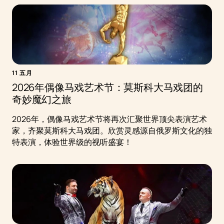
11 五月
2026年偶像马戏艺术节：莫斯科大马戏团的
奇妙魔幻之旅
2026年，偶像马戏艺术节将再次汇聚世界顶尖表演艺术
家，齐聚莫斯科大马戏团。欣赏灵感源自俄罗斯文化的独
特表演，体验世界级的视听盛宴！