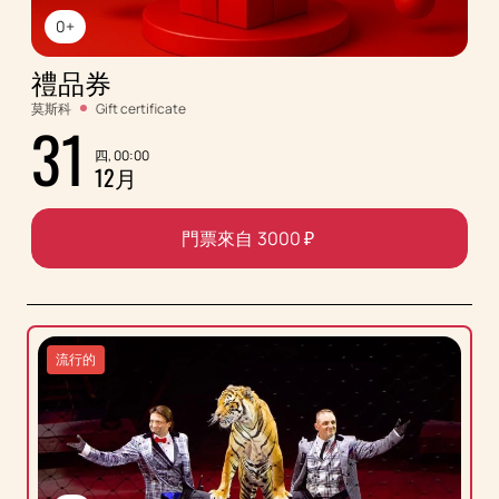
0+
禮品券
莫斯科
Gift certificate
31
四, 00:00
12月
門票來自
3000
₽
流行的