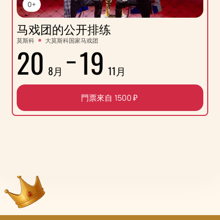
0+
马戏团的公开排练
莫斯科
大莫斯科国家马戏团
20
19
8月
11月
門票來自
1500
₽