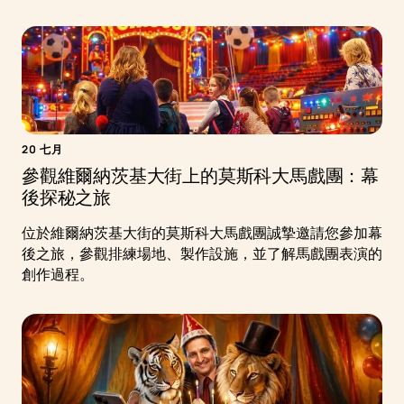
20 七月
參觀維爾納茨基大街上的莫斯科大馬戲團：幕
後探秘之旅
位於維爾納茨基大街的莫斯科大馬戲團誠摯邀請您參加幕
後之旅，參觀排練場地、製作設施，並了解馬戲團表演的
創作過程。