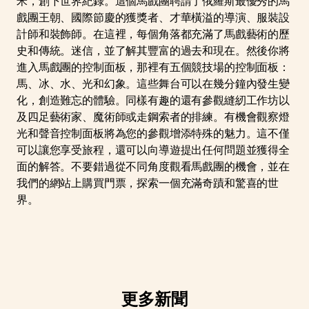
米，創下世界紀錄。這個馬戲團聘請了俄羅斯最優秀的馬
戲團王朝、國際節慶的獲獎者、才華橫溢的導演、服裝設
計師和裝飾師。在這裡，每個角落都充滿了馬戲藝術的歷
史和傳統。迷信，並了解其豐富的過去和現在。然後你將
進入馬戲團的控制面板，那裡有五個競技場的控制面板：
馬、冰、水、光和幻象。這些舞台可以在幾分鐘內發生變
化，創造難忘的體驗。同樣有趣的還有參觀縫紉工作坊以
及四足藝術家、魔術師或走鋼索者的排練。有機會觀察燈
光和聲音控制面板將為您的參觀增添特殊的魅力。這不僅
可以讓您享受旅程，還可以向導遊提出任何問題並獲得全
面的解答。不要錯過從不同角度觀看馬戲團的機會，並在
我們的網站上購買門票，探索一個充滿奇蹟和驚喜的世
界。
更多新聞