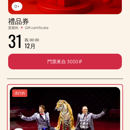
0+
禮品券
莫斯科
Gift certificate
31
四, 00:00
12月
門票來自
3000
₽
流行的