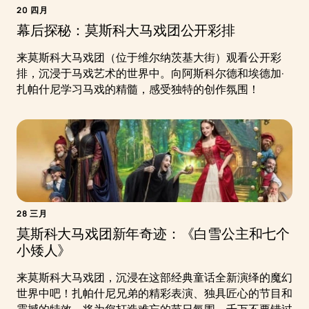
20 四月
幕后探秘：莫斯科大马戏团公开彩排
来莫斯科大马戏团（位于维尔纳茨基大街）观看公开彩
排，沉浸于马戏艺术的世界中。向阿斯科尔德和埃德加·
扎帕什尼学习马戏的精髓，感受独特的创作氛围！
28 三月
莫斯科大马戏团新年奇迹：《白雪公主和七个
小矮人》
来莫斯科大马戏团，沉浸在这部经典童话全新演绎的魔幻
世界中吧！扎帕什尼兄弟的精彩表演、独具匠心的节目和