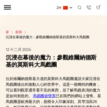
ZH
家
新闻
沉浸在幕後的魔力：參觀維爾納德斯基的莫斯科大馬戲團
12 十二月 2024
沉浸在幕後的魔力：參觀維爾納德斯
基的莫斯科大馬戲團
位於維爾納德斯基大道的莫斯科大馬戲團邀請大家沉浸在
馬戲團後台的激動人心的世界中。這是一個獨特的機會，
可以看到觀眾通常看不見的東西，並了解馬戲表演的魔力
是如何創造的。
馬戲團遊覽票
已在我們的網站上發售。基
馬戲團是歐洲最大的，規模令人印象深刻。其穹頂高26