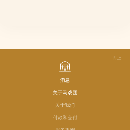
向上
消息
关于马戏团
关于我们
付款和交付
服务规则