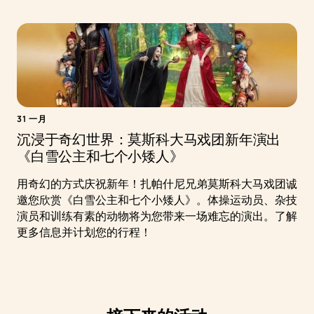
31 一月
沉浸于奇幻世界：莫斯科大马戏团新年演出
《白雪公主和七个小矮人》
用奇幻的方式庆祝新年！扎帕什尼兄弟莫斯科大马戏团诚
邀您欣赏《白雪公主和七个小矮人》。体操运动员、杂技
演员和训练有素的动物将为您带来一场难忘的演出。了解
更多信息并计划您的行程！