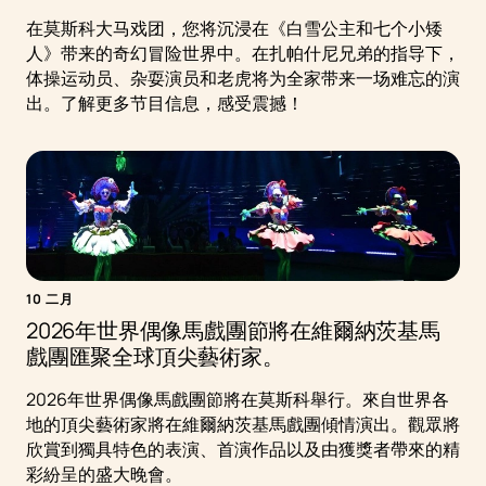
在莫斯科大马戏团，您将沉浸在《白雪公主和七个小矮
人》带来的奇幻冒险世界中。在扎帕什尼兄弟的指导下，
体操运动员、杂耍演员和老虎将为全家带来一场难忘的演
出。了解更多节目信息，感受震撼！
10 二月
2026年世界偶像馬戲團節將在維爾納茨基馬
戲團匯聚全球頂尖藝術家。
2026年世界偶像馬戲團節將在莫斯科舉行。來自世界各
地的頂尖藝術家將在維爾納茨基馬戲團傾情演出。觀眾將
欣賞到獨具特色的表演、首演作品以及由獲獎者帶來的精
彩紛呈的盛大晚會。