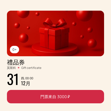
0+
禮品券
莫斯科
Gift certificate
31
四, 00:00
12月
門票來自
3000
₽