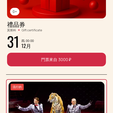
0+
禮品券
莫斯科
Gift certificate
31
四, 00:00
12月
門票來自
3000
₽
流行的