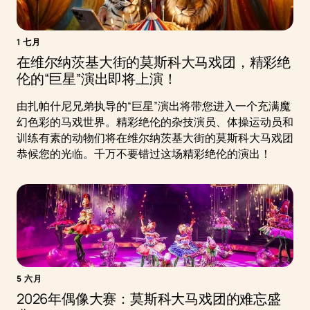
1 七月
在维尔纳茨基大街的莫斯科大马戏团，精彩绝
伦的“巨星”演出即将上演！
由扎帕什尼兄弟执导的“巨星”演出将带您进入一个充满魔
幻色彩的马戏世界。精彩绝伦的杂技演员、体操运动员和
训练有素的动物们将在维尔纳茨基大街的莫斯科大马戏团
恭候您的光临。千万不要错过这场精彩绝伦的演出！
5 六月
2026年偶像大赛：莫斯科大马戏团的难忘盛