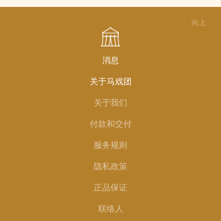
向上
消息
关于马戏团
关于我们
付款和交付
服务规则
隐私政策
正品保证
联络人