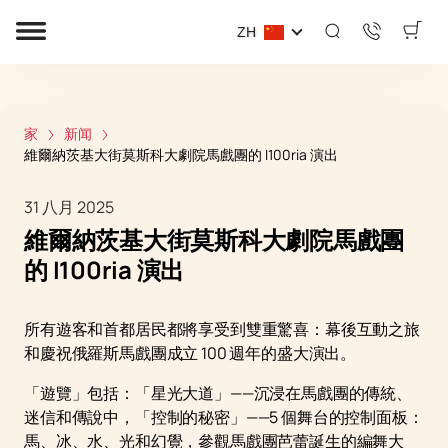
ZH
家
新闻
維爾納茨基大街莫斯科大劇院馬戲團的 I100ria 演出
31 八月 2025
維爾納茨基大街莫斯科大劇院馬戲團
的 I100ria 演出
所有遊客和首都居民都將享受到雙重驚喜：幕後互動之旅
和慶祝俄羅斯馬戲團成立 100 週年的盛大演出。
「遊覽」包括：「星光大道」——沉浸在馬戲團的傳統、
迷信和傳說中，「控制的秘密」——5 個舞台的控制面板：
馬、冰、水、光和幻覺，參觀馬戲團芭蕾誕生的編舞大