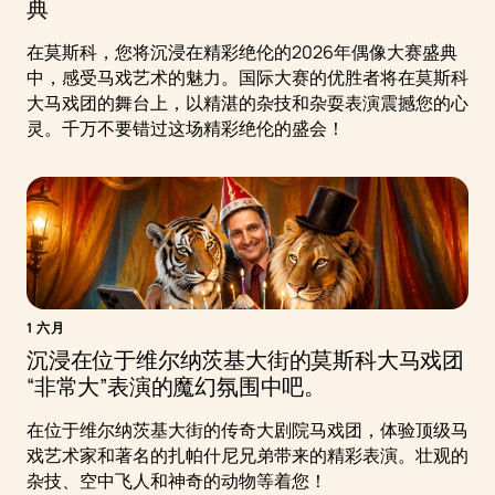
典
在莫斯科，您将沉浸在精彩绝伦的2026年偶像大赛盛典
中，感受马戏艺术的魅力。国际大赛的优胜者将在莫斯科
大马戏团的舞台上，以精湛的杂技和杂耍表演震撼您的心
灵。千万不要错过这场精彩绝伦的盛会！
1 六月
沉浸在位于维尔纳茨基大街的莫斯科大马戏团
“非常大”表演的魔幻氛围中吧。
在位于维尔纳茨基大街的传奇大剧院马戏团，体验顶级马
戏艺术家和著名的扎帕什尼兄弟带来的精彩表演。壮观的
杂技、空中飞人和神奇的动物等着您！