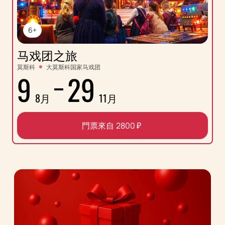
6+
马戏团之旅
莫斯科
大莫斯科国家马戏团
9
29
8月
11月
門票來自
2800
₽