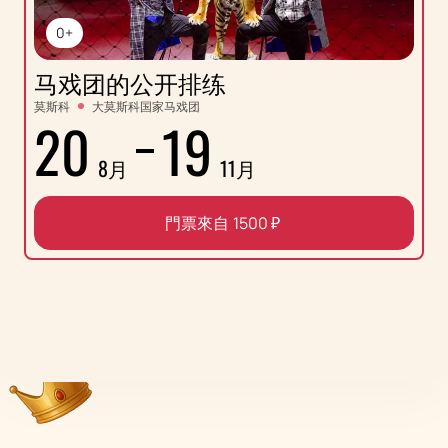
0+
马戏团的公开排练
莫斯科
大莫斯科国家马戏团
20
19
8月
11月
門票來自
1500
₽