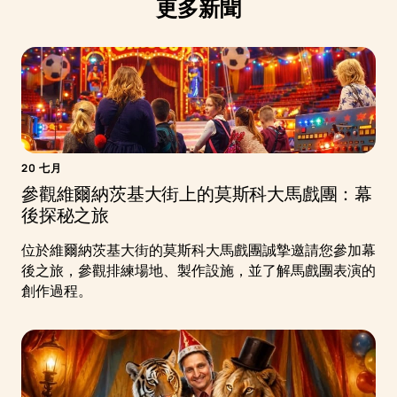
更多新聞
20 七月
參觀維爾納茨基大街上的莫斯科大馬戲團：幕
後探秘之旅
位於維爾納茨基大街的莫斯科大馬戲團誠摯邀請您參加幕
後之旅，參觀排練場地、製作設施，並了解馬戲團表演的
創作過程。