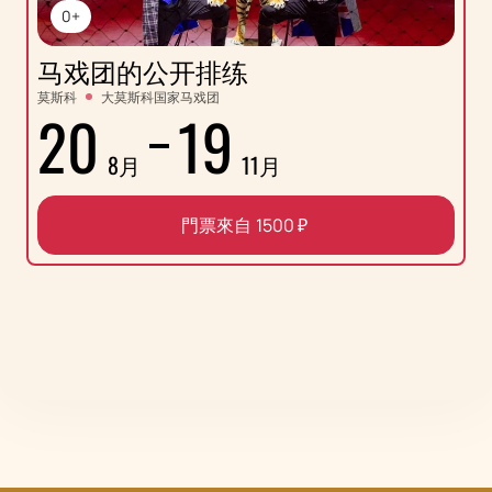
0+
马戏团的公开排练
莫斯科
大莫斯科国家马戏团
20
19
8月
11月
門票來自
1500
₽