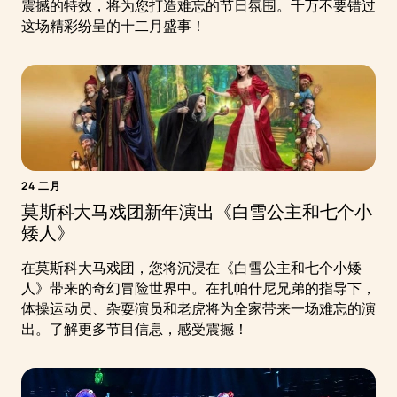
震撼的特效，将为您打造难忘的节日氛围。千万不要错过
这场精彩纷呈的十二月盛事！
24 二月
莫斯科大马戏团新年演出《白雪公主和七个小
矮人》
在莫斯科大马戏团，您将沉浸在《白雪公主和七个小矮
人》带来的奇幻冒险世界中。在扎帕什尼兄弟的指导下，
体操运动员、杂耍演员和老虎将为全家带来一场难忘的演
出。了解更多节目信息，感受震撼！