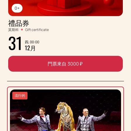
0+
禮品券
莫斯科
Gift certificate
31
四, 00:00
12月
門票來自
3000
₽
流行的