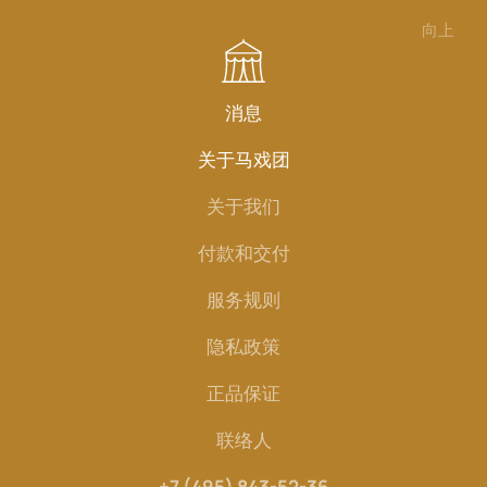
向上
消息
关于马戏团
关于我们
付款和交付
服务规则
隐私政策
正品保证
联络人
+7 (495) 843-52-36