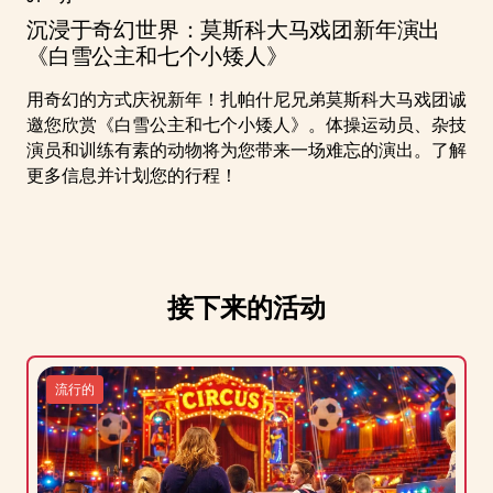
沉浸于奇幻世界：莫斯科大马戏团新年演出
《白雪公主和七个小矮人》
用奇幻的方式庆祝新年！扎帕什尼兄弟莫斯科大马戏团诚
邀您欣赏《白雪公主和七个小矮人》。体操运动员、杂技
演员和训练有素的动物将为您带来一场难忘的演出。了解
更多信息并计划您的行程！
接下来的活动
流行的