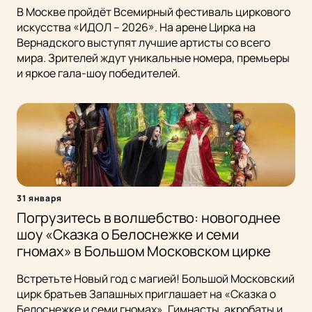
В Москве пройдёт Всемирный фестиваль циркового
искусства «ИДОЛ – 2026». На арене Цирка на
Вернадского выступят лучшие артисты со всего
мира. Зрителей ждут уникальные номера, премьеры
и яркое гала-шоу победителей.
31 января
Погрузитесь в волшебство: новогоднее
шоу «Сказка о Белоснежке и семи
гномах» в Большом Московском цирке
Встретьте Новый год с магией! Большой Московский
цирк братьев Запашных приглашает на «Сказка о
Белоснежке и семи гномах». Гимнасты, акробаты и