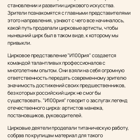
становлении и развитии циркового искусства.
Зрители познакомятся с главными представителями
этого направления, узнают с чего все начиналось,
какой путь проделали цирковые артисты, чтобы
нынешний цирк был в таком виде, к которому мы
привыкли.
Цирковое представление "И100рия" создается
командой талантливых профессионалов с
многолетним опытом. Они взяли на себя огромную
ответственность передать современному зрителю
значимость достижений своих предшественников,
без которых российский цирк не смог бы
существовать. "И100рия" говорит о заслугах легенд
отечественного цирка: артистов манежа,
постановщиков, руководителей.
Цирковые деятели проделали титаническую работу,
собрав по крупицам материал для такого