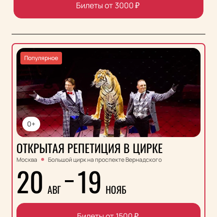
Билеты от
3000
₽
Популярное
0+
ОТКРЫТАЯ РЕПЕТИЦИЯ В ЦИРКЕ
Москва
Большой цирк на проспекте Вернадского
20
19
АВГ
НОЯБ
Билеты от
1500
₽