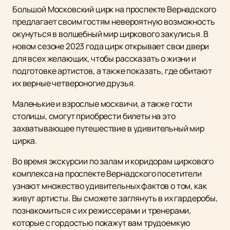
Большой Московский цирк на проспекте Вернадского
предлагает своим гостям невероятную возможность
окунуться в волшебный мир циркового закулисья. В
новом сезоне 2023 года цирк открывает свои двери
для всех желающих, чтобы рассказать о жизни и
подготовке артистов, а также показать, где обитают
их верные четвероногие друзья.
Маленькие и взрослые москвичи, а также гости
столицы, смогут приобрести билеты на это
захватывающее путешествие в удивительный мир
цирка.
Во время экскурсии по залам и коридорам циркового
комплекса на проспекте Вернадского посетители
узнают множество удивительных фактов о том, как
живут артисты. Вы сможете заглянуть в их гардеробы,
познакомиться с их режиссерами и тренерами,
которые с гордостью покажут вам трудоемкую