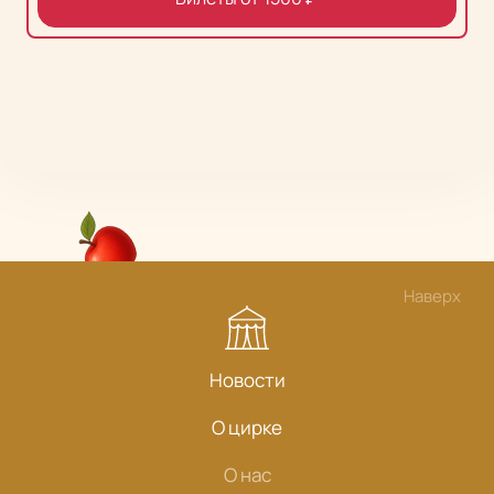
Наверх
Новости
О цирке
О нас