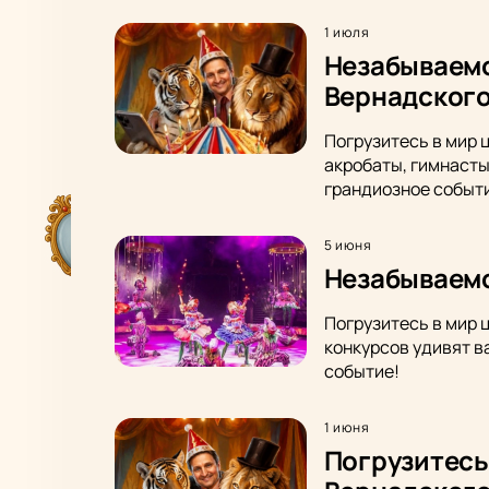
1 июля
Незабываемо
Вернадског
Погрузитесь в мир 
акробаты, гимнасты
грандиозное событ
5 июня
Незабываемо
Погрузитесь в мир 
конкурсов удивят в
событие!
1 июня
Погрузитесь