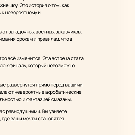
ие шоу. Это история о том, как
 к невероятному и
в от загадочных военных заказчиков.
имания срокам и правилам, что в
тро всё изменится. Эта встреча стала
ело к финалу, который невозможно
орые развернутся прямо перед вашими
 делают невероятные акробатические
альностью и фантазией смазаны.
вас равнодушными. Вы узнаете
, где ваши мечты становятся