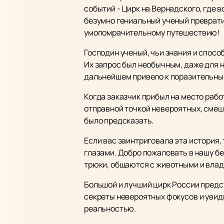
событий - Цирк на Вернадского, где 
безумно гениальный ученый преврати
умопомрачительному путешествию!
Господин ученый, чьи знания и спос
Их запрос был необычным, даже для н
дальнейшем привело к поразительны
Когда заказчик прибыл на место работ
отправной точкой невероятных, смешн
было предсказать.
Если вас заинтриговала эта история
глазами. Добро пожаловать в нашу б
трюки, общаются с животными и влад
Большой и лучший цирк России пред
секреты невероятных фокусов и увид
реальностью.