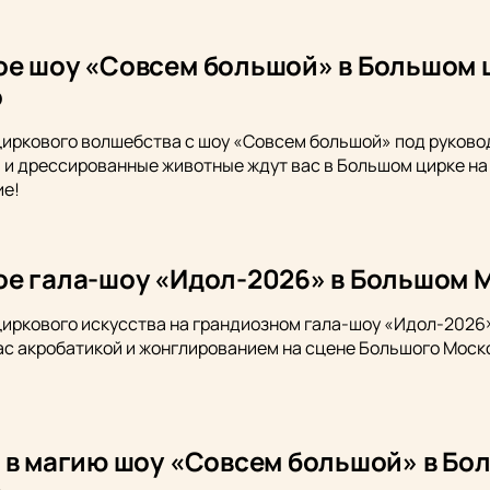
е шоу «Совсем большой» в Большом 
о
циркового волшебства с шоу «Совсем большой» под руков
 и дрессированные животные ждут вас в Большом цирке на 
ие!
е гала-шоу «Идол-2026» в Большом 
циркового искусства на грандиозном гала-шоу «Идол-202
ас акробатикой и жонглированием на сцене Большого Моско
 в магию шоу «Совсем большой» в Бо