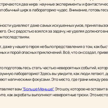
встречаются два мира: научные эксперименты и фантастическ
л обычный цирк в лабораторию чудес. Внимание, готовьтесь
обности удивляют даже самых искушенных умов, принял вызо
его. Он с радостью взялся за задачу, не уделяя должного вн
м последствиям.
, даже у нашего героя не было представления о том, как быс
ых и порой опасных приключений. Всё, что он создал, прив
, то подготовьтесь стать частью невероятных событий, кот
езумную лабораторию! Здесь вы увидите, как люди летают,
еют магическими фокусами. Это место, где грани между ре
ставляет вам
"Больше Меньше".
Это шоу, которое не оставит 
ите, как акробаты выполняют невероятные трюки. Это место