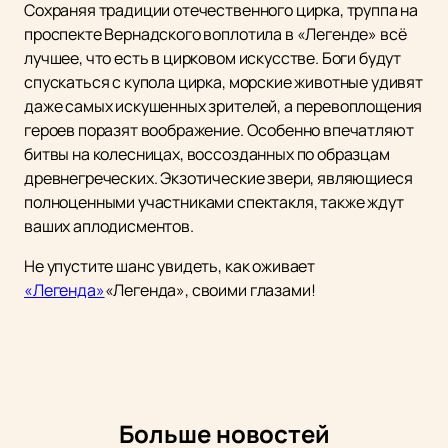
Сохраняя традиции отечественного цирка, труппа на
проспекте Вернадского воплотила в «Легенде» всё
лучшее, что есть в цирковом искусстве. Боги будут
спускаться с купола цирка, морские животные удивят
даже самых искушенных зрителей, а перевоплощения
героев поразят воображение. Особенно впечатляют
битвы на колесницах, воссозданных по образцам
древнегреческих. Экзотические звери, являющиеся
полноценными участниками спектакля, также ждут
ваших аплодисментов.
Не упустите шанс увидеть, как оживает
«Легенда»
«Легенда», своими глазами!
Больше новостей