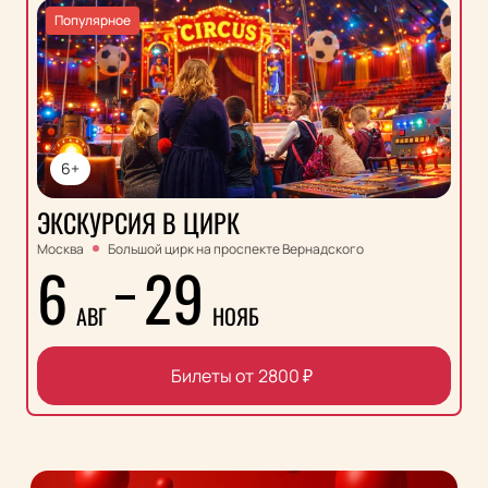
Популярное
6+
ЭКСКУРСИЯ В ЦИРК
Москва
Большой цирк на проспекте Вернадского
6
29
АВГ
НОЯБ
Билеты от
2800
₽