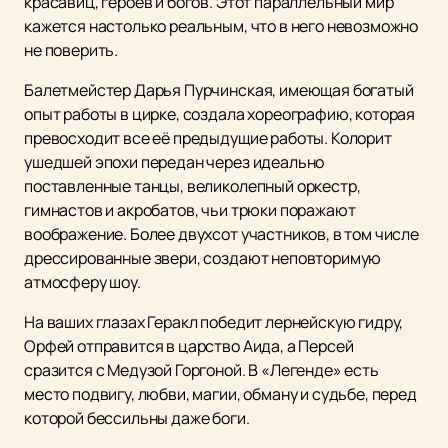
красавиц, героев и богов. Этот параллельный мир
кажется настолько реальным, что в него невозможно
не поверить.
Балетмейстер Дарья Пурчинская, имеющая богатый
опыт работы в цирке, создала хореографию, которая
превосходит все её предыдущие работы. Колорит
ушедшей эпохи передан через идеально
поставленные танцы, великолепный оркестр,
гимнастов и акробатов, чьи трюки поражают
воображение. Более двухсот участников, в том числе
дрессированные звери, создают неповторимую
атмосферу шоу.
На ваших глазах Геракл победит лернейскую гидру,
Орфей отправится в царство Аида, а Персей
сразится с Медузой Горгоной. В «Легенде» есть
место подвигу, любви, магии, обману и судьбе, перед
которой бессильны даже боги.